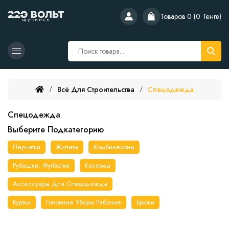
Товаров 0 (0 Тенге)
Всё Для Строительства
Спецодежда
Спецодежда
Выберите Подкатегорию
Перчатки
Жилеты
Комбинезоны
Рубашки, Футболки
Костюмы
Аксессуары Для Спецодежды
Куртки
Головные Уборы Рабочие
Брюки